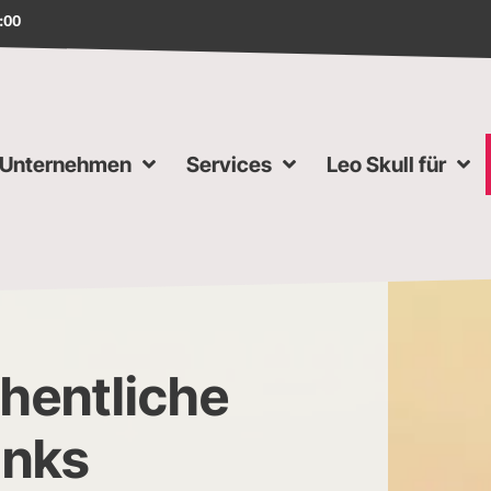
8:00
Unternehmen
Services
Leo Skull für
entliche
inks