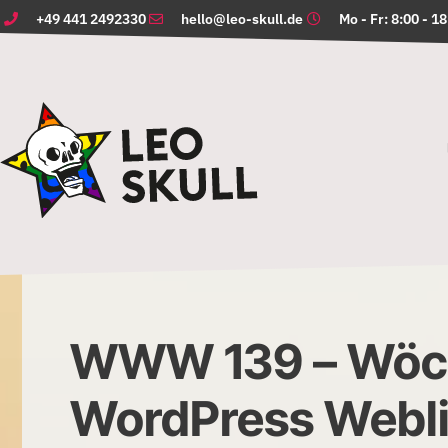
+49 441 2492330
hello@leo-skull.de
Mo - Fr: 8:00 - 1
WWW 139 – Wöch
WordPress Webl