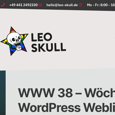
+49 441 2492330
hello@leo-skull.de
Mo - Fr: 8:00 - 1
WWW 38 – Wöch
WordPress Webl