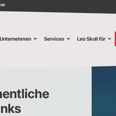
8:00
Unternehmen
Services
Leo Skull für
entliche
inks